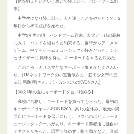
【体を鍛えたいという思いで陸上部へ。バンドブーム到
来】
中学生になり陸上部へ。人と違うことをやりたくて、2
年目から棒高跳びを始めた。
中学3年生の頃、バンドブーム到来。友達と一緒の高校
に入り、バンドを組もうと約束する。当時からアニメや
ゲーム、中でもゲームミュージックが好きだった。シン
セサイザーに 興味を持ち、キーボードをやると決めた。
このころ、カリスマ的なキーボード奏者がたくさんい
た。(TMネットワークの小室哲哉さん、筋肉少女帯の三
柴江戸蔵(理)さん、ボ・ガンボスのKYONさん)
【高校1年の夏にキーボードを習い始める】
高校に合格し、キーボードを買ってもらった。最初の
キーボードはヤマハEOS B200。高1の夏休み、地元の楽
器店にキーボードを習いに行く。ヤマハのポピュラーミ
ュージックスクールがあり、キーボード奏者用に独自の
テキストがあった。譜面も読めず、指も動かない、音感