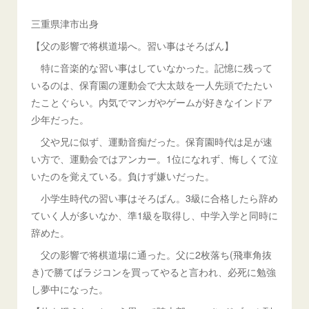
三重県津市出身
【父の影響で将棋道場へ。習い事はそろばん】
特に音楽的な習い事はしていなかった。記憶に残って
いるのは、保育園の運動会で大太鼓を一人先頭でたたい
たことぐらい。内気でマンガやゲームが好きなインドア
少年だった。
父や兄に似ず、運動音痴だった。保育園時代は足が速
い方で、運動会ではアンカー。1位になれず、悔しくて泣
いたのを覚えている。負けず嫌いだった。
小学生時代の習い事はそろばん。3級に合格したら辞め
ていく人が多いなか、準1級を取得し、中学入学と同時に
辞めた。
父の影響で将棋道場に通った。父に2枚落ち(飛車角抜
き)で勝てばラジコンを買ってやると言われ、必死に勉強
し夢中になった。