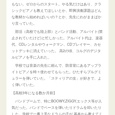
もない。ゼロからのスタート。やる気だけはあり、クラ
シックピアノも教えてほしいとか、即興演奏課題はどん
な教材から始めればいいの？とか、先生にわがままばか
り言っていた。
部活（高校でも陸上部）とバンド活動、アルバイト(禁
止されていたけど)と忙しかった。アルバイト代は、楽器
代、CDレンタルやウォークマン、CDプレイヤー、カセ
ットデッキに消えていった。 高2の頃、コルグのデジタ
ルピアノを手に入れた。
学校では音楽の先生に頼んで、防音室にあるアップラ
イトピアノを時々使わせてもらった。ひたすらブルグミ
ュラーを弾いていた。「スティリアの女」が好きで、よ
く弾いていた。
【高校3年になる数か月前】
バンドブームで、特にBOOWY,ZIGGY,エックス等が人
気だった。バンドでベースを弾いたりドラムを叩いたり
した。学校で一番上手なドラムの子が 基本から教えてく