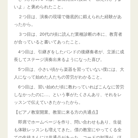
いよ」と褒められたこと。
２つ目は、演奏の現場で徹底的に鍛えられた経験があ
ったから。
３つ目は、20代の頃に読んだ業種診断の本に、教育者
が合っていると書いてあったこと。
4つ目は、引継ぎをしたバンドの後継奏者が、立派に成
長してステージ演奏出来るようになった喜び。
5つ目は、小さい頃から楽器を習っていない僕には、大
人になって始めた人たちの苦労がわかること。
6つ目は、習い始めた頃に教わっていればこんなに苦労
しなかったのに…、という事がたくさんあり、それをレ
ッスンで伝えていきたかったから。
【ピアノ教室開業。教室に来る方の共通点】
即席でホームページを作り、問い合わせもあり、生徒
も体験レッスンも増えてきた。僕の教室にやってくる全
ての生徒さんには共通点があった。コードの知識が、ほ