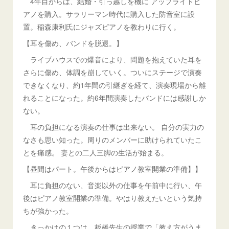
4年目からは、結婚・引っ越しを機に アップライトピ
アノを購入。サラリーマン時代に購入した防音室に設
置。稲森康利氏にジャズピアノを教わりに行く。
【耳を傷め、バンドを脱退。】
ライブハウスでの爆音により、問題を抱えていた耳を
さらに傷め、体調を崩していく。ついにステージで演奏
できなくなり、約1年間の引継ぎを経て、演奏現場から離
れることになった。約6年間演奏したバンドには感謝しか
ない。
耳の負担になる演奏の仕事は出来ない。 自分の実力の
なさも思い知った。周りのメンバーに助けられていたこ
とを痛感。 妻との二人三脚の生活が始まる。
【昼間はパート。午後からはピアノ教室開業の準備】】
耳に負担のない、音楽以外の仕事を午前中に行い、午
後はピアノ教室開業の準備。やはり教えたいという気持
ちが強かった。
きっかけの１つは、板橋先生の授業で「教え方がうま