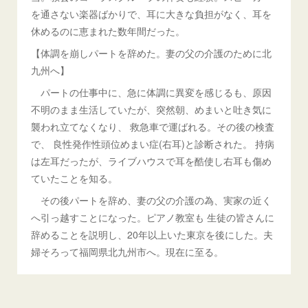
を通さない楽器ばかりで、耳に大きな負担がなく、耳を
休めるのに恵まれた数年間だった。
【体調を崩しパートを辞めた。妻の父の介護のために北
九州へ】
パートの仕事中に、急に体調に異変を感じるも、原因
不明のまま生活していたが、突然朝、めまいと吐き気に
襲われ立てなくなり、 救急車で運ばれる。その後の検査
で、 良性発作性頭位めまい症(右耳)と診断された。 持病
は左耳だったが、ライブハウスで耳を酷使し右耳も傷め
ていたことを知る。
その後パートを辞め、妻の父の介護の為、実家の近く
へ引っ越すことになった。ピアノ教室も 生徒の皆さんに
辞めることを説明し、20年以上いた東京を後にした。夫
婦そろって福岡県北九州市へ。現在に至る。