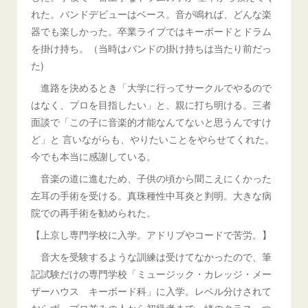
れた。バンドデビューはベース。音が鳴れば、どんな楽
器でも楽しかった。卒業ライブではキーボードとドラム
を掛け持ち。（当時はバンドの掛け持ちは当たり前だっ
た)
進路を決めるとき「大学に行ってサークルでやるので
はなく、プロを目指したい」と、親に打ち明ける。三者
面談で「この子に音楽的才能なんてないと思うんですけ
ど」と 言いながらも、やりたいことをやらせてくれた。
今でも本当に感謝している。
音楽の道に進むため、子供の頃から聞こえにくかった
左耳の手術を受ける。真珠種性中耳炎と判明。大きな病
院での再手術を勧められた。
【上京し専門学校に入学。アドリブやコードで苦労。】
音大を受験するような訓練は受けてなかったので、筆
記試験だけの専門学校「ミュージック・カレッジ・メー
ザーハウス キーボード科」に入学。レベル分けされて
おらず、プロ並みの人から初級者まで一緒のクラス。つ