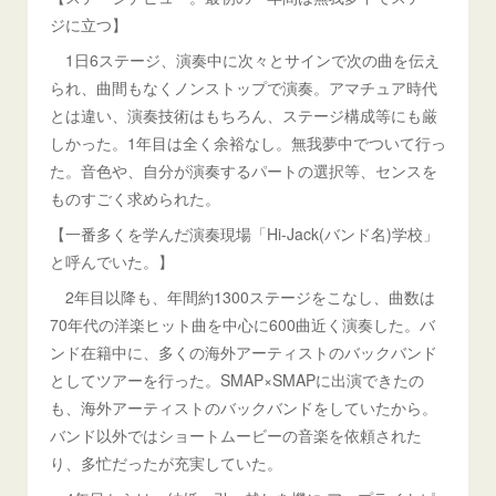
ジに立つ】
1日6ステージ、演奏中に次々とサインで次の曲を伝え
られ、曲間もなくノンストップで演奏。アマチュア時代
とは違い、演奏技術はもちろん、ステージ構成等にも厳
しかった。1年目は全く余裕なし。無我夢中でついて行っ
た。音色や、自分が演奏するパートの選択等、センスを
ものすごく求められた。
【一番多くを学んだ演奏現場「Hi-Jack(バンド名)学校」
と呼んでいた。】
2年目以降も、年間約1300ステージをこなし、曲数は
70年代の洋楽ヒット曲を中心に600曲近く演奏した。バ
ンド在籍中に、多くの海外アーティストのバックバンド
としてツアーを行った。SMAP×SMAPに出演できたの
も、海外アーティストのバックバンドをしていたから。
バンド以外ではショートムービーの音楽を依頼された
り、多忙だったが充実していた。