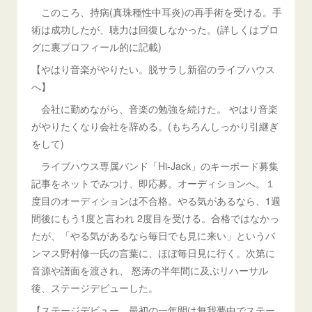
このころ、持病(真珠種性中耳炎)の再手術を受ける。手
術は成功したが、聴力は回復しなかった。(詳しくはブロ
グに裏プロフィール的に記載)
【やはり音楽がやりたい。脱サラし新宿のライブハウス
へ】
会社に勤めながら、音楽の勉強を続けた。 やはり音楽
がやりたくなり会社を辞める。(もちろんしっかり引継ぎ
をして)
ライブハウス専属バンド「Hi-Jack」のキーボード募集
記事をネットでみつけ、即応募。オーディションへ。１
度目のオーディションは不合格。やる気があるなら、1週
間後にもう1度と言われ 2度目を受ける。合格ではなかっ
たが、「やる気があるなら毎日でも見に来い」というバ
ンマス野村修一氏の言葉に、ほぼ毎日見に行く。次第に
音源や譜面を渡され、 怒涛の半年間に及ぶリハーサル
後、ステージデビューした。
【ステージデビュー。最初の一年間は無我夢中でステー