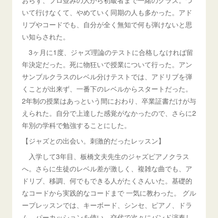
いて行けなくて、やめていく同期の人も多かった。アド
リブやコードでも、自分が全く無知で何も弾けないと思
い知らされた。
3ヶ月に1度、ジャズ理論のテストに合格しなければ留
年決定だった。死に物狂いで授業について行った。アン
サンブルクラスのレベル分けテストでは、アドリブを弾
くことが出来ず、一番下のレベルからスタートだった。
2年制の授業はあっという間におわり、卒業証書だけが与
えられた。自分で上達した感覚がなかったので、さらに2
年別の学科で勉強することにした。
【ジャズとの出会い。刺激的だったレッスン】
入学して3年目、板橋文夫先生のジャズピアノクラス
へ。さらに生徒のレベル差が激しく、複雑な曲でも、ア
ドリブ、移調、何でもできる人がたくさんいた。基礎的
なコードから実践的なコードまで 一気に教わった。 グル
ープレッスンでは、キーボード、シンセ、ピアノ、ドラ
ム、パーカッションを使い、交代で次々にバンド演奏し