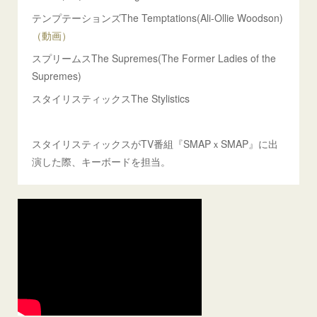
テンプテーションズThe Temptations(Ali-Ollie Woodson)
（動画）
スプリームスThe Supremes(The Former Ladies of the
Supremes)
スタイリスティックスThe Stylistics
スタイリスティックスがTV番組『SMAPｘSMAP』に出
演した際、キーボードを担当。