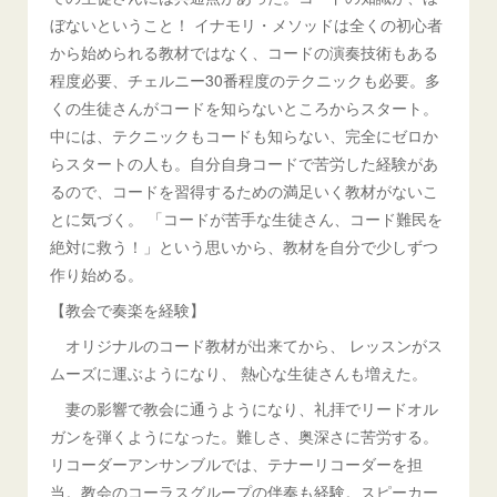
ぼないということ！ イナモリ・メソッドは全くの初心者
から始められる教材ではなく、コードの演奏技術もある
程度必要、チェルニー30番程度のテクニックも必要。多
くの生徒さんがコードを知らないところからスタート。
中には、テクニックもコードも知らない、完全にゼロか
らスタートの人も。自分自身コードで苦労した経験があ
るので、コードを習得するための満足いく教材がないこ
とに気づく。 「コードが苦手な生徒さん、コード難民を
絶対に救う！」という思いから、教材を自分で少しずつ
作り始める。
【教会で奏楽を経験】
オリジナルのコード教材が出来てから、 レッスンがス
ムーズに運ぶようになり、 熱心な生徒さんも増えた。
妻の影響で教会に通うようになり、礼拝でリードオル
ガンを弾くようになった。難しさ、奥深さに苦労する。
リコーダーアンサンブルでは、テナーリコーダーを担
当。教会のコーラスグループの伴奏も経験。スピーカー