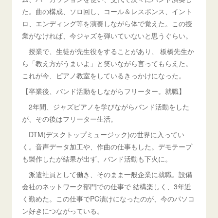
た。曲の構成、ソロ回し、コール＆レスポンス、イント
ロ、エンディング等を演奏しながら体で覚えた。この授
業がなければ、今ジャズを弾いていないと思うぐらい。
授業で、生徒が先生役をすることがあり、 板橋先生か
ら「教え方がうまいよ」と笑いながら言ってもらえた。
これが今、ピアノ教室をしているきっかけになった。
【卒業後、バンド活動をしながらフリーター。就職】
2年間、ジャズピアノを学びながらバンド活動をした
が、その後はフリーター生活。
DTM(デスクトップミュージック)の世界に入ってい
く。音声データ加工や、作曲の仕事もした。デモテープ
も製作したが結果が出ず、バンド活動も下火に。
派遣社員として働き、そのまま一般企業に就職。設備
会社のネットワーク部門での仕事で 結構楽しく、3年近
く勤めた。この仕事でPC漬けになったのが、今のパソコ
ン好きにつながっている。